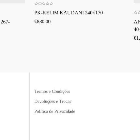
PK-KELIM KAUDANI 240×170
€
880.00
267-
AF
40
€
1
Termos e Condições
Devoluções e Trocas
Política de Privacidade