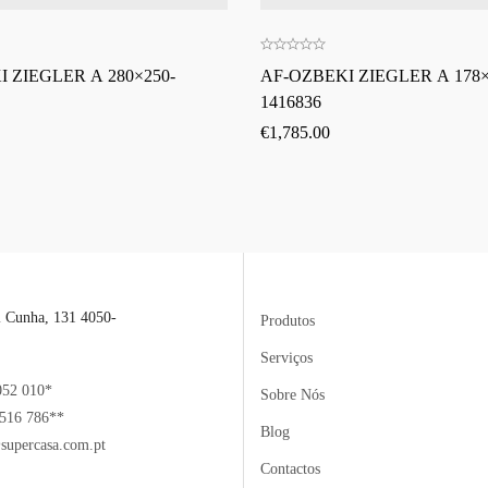
 ZIEGLER A 280×250-
AF-OZBEKI ZIEGLER A 178×
1416836
€
1,785.00
l Cunha, 131 4050-
Produtos
Serviços
052 010*
Sobre Nós
516 786**
Blog
supercasa.com.pt
Contactos