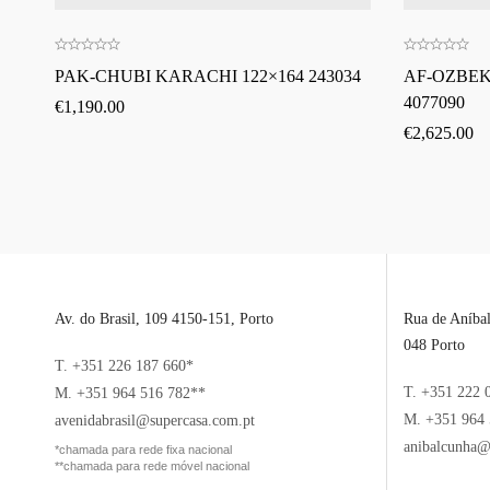
PAK-CHUBI KARACHI 122×164 243034
AF-OZBEKI
4077090
€
1,190.00
€
2,625.00
Av. do Brasil, 109 4150-151, Porto
Rua de Aníba
048 Porto
T. +351 226 187 660*
T. +351 222 
M. +351 964 516 782**
M. +351 964 
avenidabrasil@supercasa.com.pt
anibalcunha@
*chamada para rede fixa nacional
**chamada para rede móvel nacional