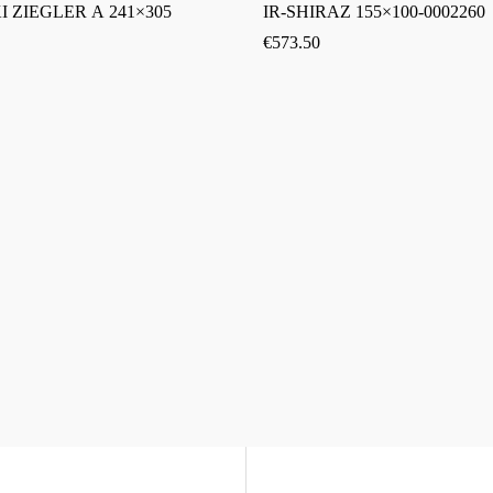
 ZIEGLER A 241×305
IR-SHIRAZ 155×100-0002260
€
573.50