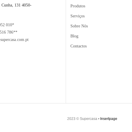
l Cunha, 131 4050-
Produtos
Serviços
052 010*
Sobre Nós
516 786**
Blog
supercasa.com.pt
Contactos
2023 © Supercasa •
Insertpage