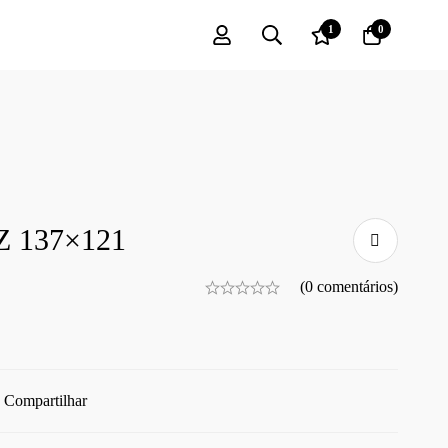
1
0
Z 137×121
(0 comentários)
Compartilhar