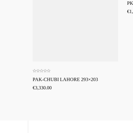
PK
€
1
PAK-CHUBI LAHORE 293×203
€
3,330.00