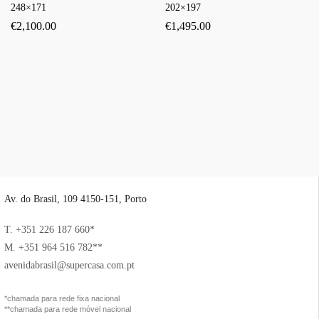
248×171
202×197
€
2,100.00
€
1,495.00
Av. do Brasil, 109 4150-151, Porto
T. +351 226 187 660*
M. +351 964 516 782**
avenidabrasil@supercasa.com.pt
*chamada para rede fixa nacional
**chamada para rede móvel nacional