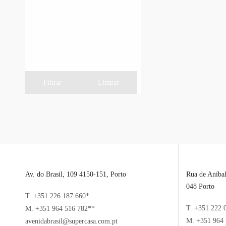
Filtrar
Limpar
Av. do Brasil, 109 4150-151, Porto
Rua de Aníba
048 Porto
T. +351 226 187 660*
T. +351 222 
M. +351 964 516 782**
M. +351 964 
avenidabrasil@supercasa.com.pt