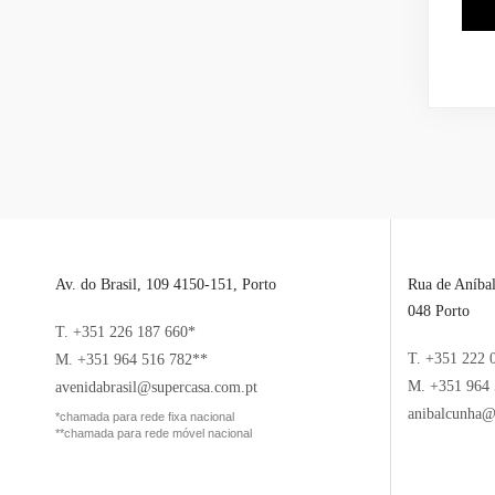
Av. do Brasil, 109 4150-151, Porto
Rua de Aníba
048 Porto
T. +351 226 187 660*
T. +351 222 
M. +351 964 516 782**
M. +351 964 
avenidabrasil@supercasa.com.pt
anibalcunha@
*chamada para rede fixa nacional
**chamada para rede móvel nacional