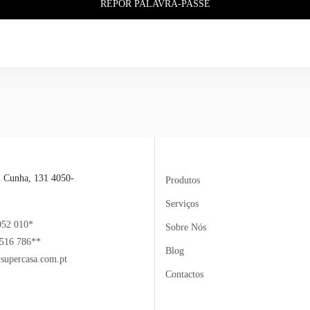
REPOR PALAVRA-PASSE
l Cunha, 131 4050-
Produtos
Serviços
052 010*
Sobre Nós
516 786**
Blog
supercasa.com.pt
Contactos