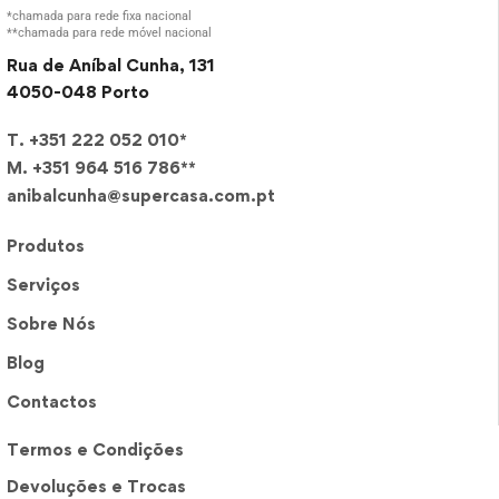
*chamada para rede fixa nacional
**chamada para rede móvel nacional
Rua de Aníbal Cunha, 131
4050-048 Porto
T. +351 222 052 010*
M. +351 964 516 786**
anibalcunha@supercasa.com.pt
Produtos
Serviços
Sobre Nós
Blog
Contactos
Termos e Condições
Devoluções e Trocas