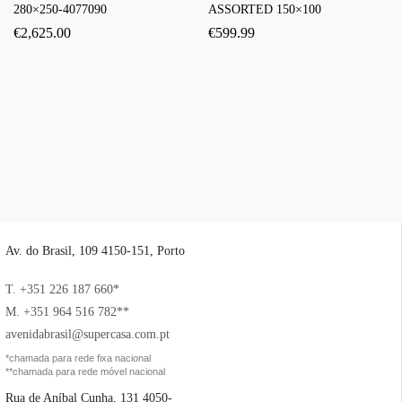
280×250-4077090
ASSORTED 150×100
€
2,625.00
€
599.99
Av. do Brasil, 109 4150-151, Porto
T. +351 226 187 660*
M. +351 964 516 782**
avenidabrasil@supercasa.com.pt
*chamada para rede fixa nacional
**chamada para rede móvel nacional
Rua de Aníbal Cunha, 131 4050-