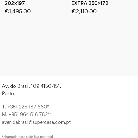
202×197
EXTRA 250×172
€
1,495.00
€
2,110.00
Av. do Brasil, 109 4150-151,
Porto
T. +351 226 187 660*
M. +351 964 516 782**
avenidabrasil@supercasa.com.pt
*chamada para rede fixa nacional