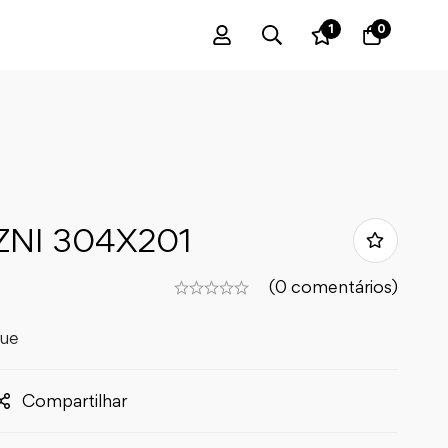
1
0
NI 304X201
(0 comentários)
que
Compartilhar