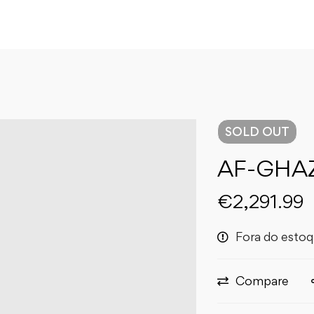
SOLD
OUT
AF-GHAZ
€
2,291.99
Fora do esto
Compare