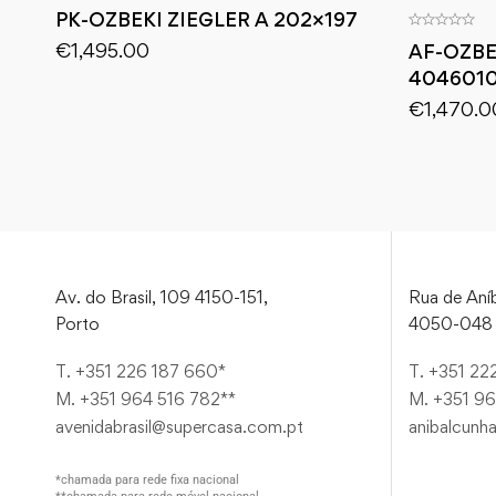
PK-OZBEKI ZIEGLER A 202×197
€
1,495.00
AF-OZBEK
404601
€
1,470.0
Av. do Brasil, 109 4150-151,
Rua de Aníb
Porto
4050-048 
T. +351 226 187 660*
T. +351 22
M. +351 964 516 782**
M. +351 96
avenidabrasil@supercasa.com.pt
anibalcunh
*chamada para rede fixa nacional