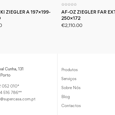
I ZIEGLER A 197×199-
AF-OZ ZIEGLER FAR EX
0
250×172
0
€
2,110.00
al Cunha, 131
Produtos
Porto
Serviços
2 052 010*
Sobre Nós
4 516 786**
Blog
a@supercasa.com.pt
Contactos