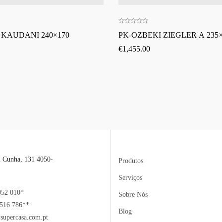
 KAUDANI 240×170
PK-OZBEKI ZIEGLER A 235×
€
1,455.00
l Cunha, 131 4050-
Produtos
Serviços
052 010*
Sobre Nós
516 786**
Blog
supercasa.com.pt