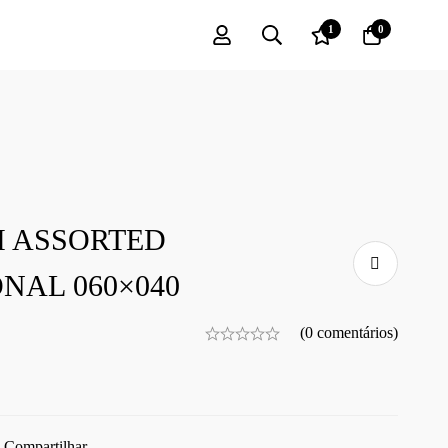
1
0
M ASSORTED
NAL 060×040
(0 comentários)
Compartilhar