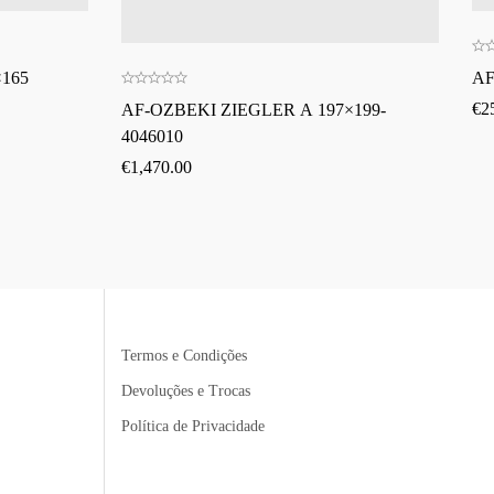
165
AF
€
2
AF-OZBEKI ZIEGLER A 197×199-
4046010
€
1,470.00
Termos e Condições
Devoluções e Trocas
Política de Privacidade