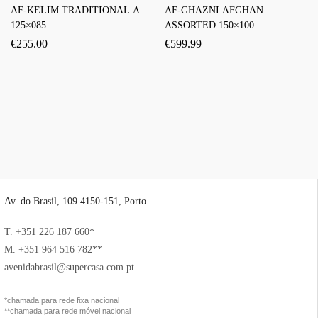
AF-KELIM TRADITIONAL A
AF-GHAZNI AFGHAN
125×085
ASSORTED 150×100
€
255.00
€
599.99
Av. do Brasil, 109 4150-151, Porto
T. +351 226 187 660*
M. +351 964 516 782**
avenidabrasil@supercasa.com.pt
*chamada para rede fixa nacional
**chamada para rede móvel nacional