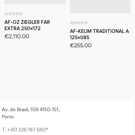
AF-OZ ZIEGLER FAR
EXTRA 250×172
AF-KELIM TRADITIONAL A
€
2,110.00
125×085
€
255.00
Av. do Brasil, 109 4150-151,
Porto
T. +351 226 187 660*