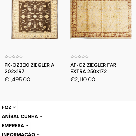
PK-OZBEKI ZIEGLER A
AF-OZ ZIEGLER FAR
202×197
EXTRA 250×172
€
1,495.00
€
2,110.00
FOZ
ANÍBAL CUNHA
EMPRESA
INFORMAÇÃO