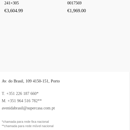
241×305
0017569
€
3,604.99
€
1,969.00
Av. do Brasil, 109 4150-151, Porto
T. +351 226 187 660*
M. +351 964 516 782**
avenidabrasil@supercasa.com.pt
*chamada para rede fixa nacional
**chamada para rede móvel nacional