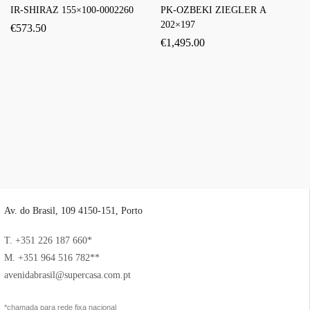
IR-SHIRAZ 155×100-0002260
PK-OZBEKI ZIEGLER A
202×197
€
573.50
€
1,495.00
Av. do Brasil, 109 4150-151, Porto
T. +351 226 187 660*
M. +351 964 516 782**
avenidabrasil@supercasa.com.pt
*chamada para rede fixa nacional