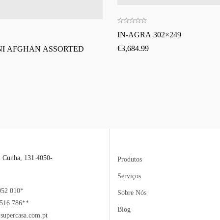
IN-AGRA 302×249
€
3,684.99
NI AFGHAN ASSORTED
l Cunha, 131 4050-
Produtos
Serviços
052 010*
Sobre Nós
516 786**
Blog
supercasa.com.pt