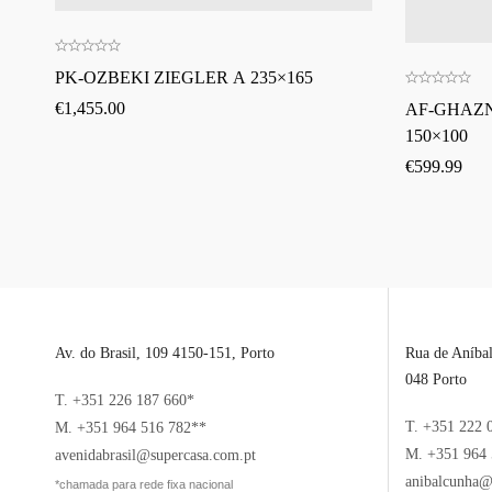
PK-OZBEKI ZIEGLER A 235×165
€
1,455.00
AF-GHAZ
150×100
€
599.99
Av. do Brasil, 109 4150-151, Porto
Rua de Aníba
048 Porto
T. +351 226 187 660*
T. +351 222 
M. +351 964 516 782**
M. +351 964 
avenidabrasil@supercasa.com.pt
anibalcunha@
*chamada para rede fixa nacional