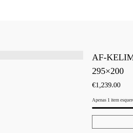
AF-KELI
295×200
€
1,239.00
Apenas
1
item esquer