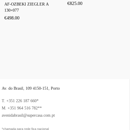
€
825.00
AF-OZBEKI ZIEGLER A
130×077
€
498.00
Av. do Brasil, 109 4150-151, Porto
T. +351 226 187 660*
M. +351 964 516 782**
avenidabrasil@supercasa.com.pt
*chamada para rede fixa nacional