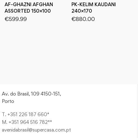
AF-GHAZNI AFGHAN
PK-KELIM KAUDANI
ASSORTED 150×100
240×170
€
599.99
€
880.00
Av. do Brasil, 109 4150-151,
Porto
T. +351 226 187 660*
M. +351 964 516 782**
avenidabrasil@supercasa.com.pt