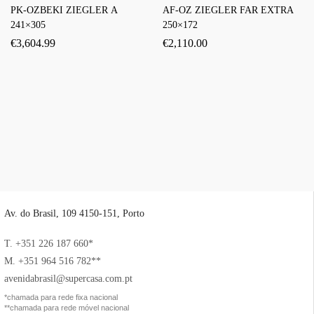
PK-OZBEKI ZIEGLER A
AF-OZ ZIEGLER FAR EXTRA
241×305
250×172
€
3,604.99
€
2,110.00
Av. do Brasil, 109 4150-151, Porto
T. +351 226 187 660*
M. +351 964 516 782**
avenidabrasil@supercasa.com.pt
*chamada para rede fixa nacional
**chamada para rede móvel nacional