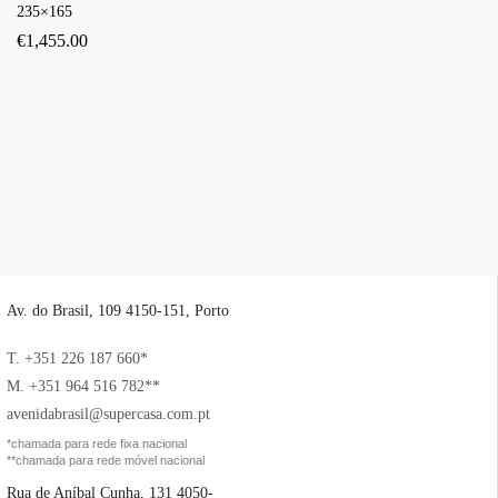
235×165
€
1,455.00
Av. do Brasil, 109 4150-151, Porto
T. +351 226 187 660*
M. +351 964 516 782**
avenidabrasil@supercasa.com.pt
*chamada para rede fixa nacional
**chamada para rede móvel nacional
Rua de Aníbal Cunha, 131 4050-