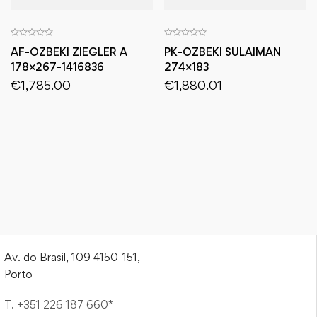
AF-OZBEKI ZIEGLER A
PK-OZBEKI SULAIMAN
178×267-1416836
274×183
€
1,785.00
€
1,880.01
Av. do Brasil, 109 4150-151,
Porto
T. +351 226 187 660*