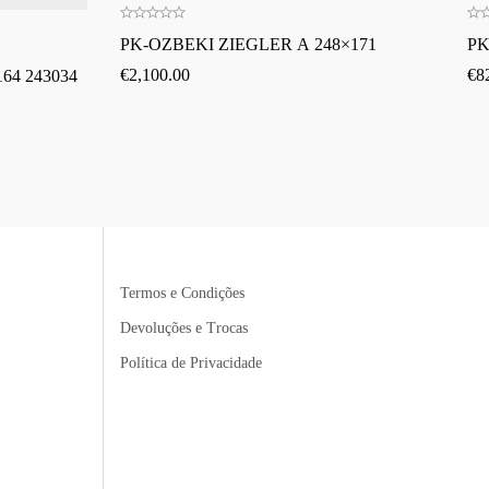
PK-OZBEKI ZIEGLER A 248×171
PK
€
2,100.00
€
8
64 243034
Termos e Condições
Devoluções e Trocas
Política de Privacidade