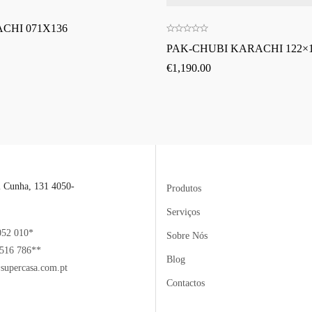
CHI 071X136
PAK-CHUBI KARACHI 122×1
€
1,190.00
l Cunha, 131 4050-
Produtos
Serviços
052 010*
Sobre Nós
516 786**
Blog
supercasa.com.pt
Contactos