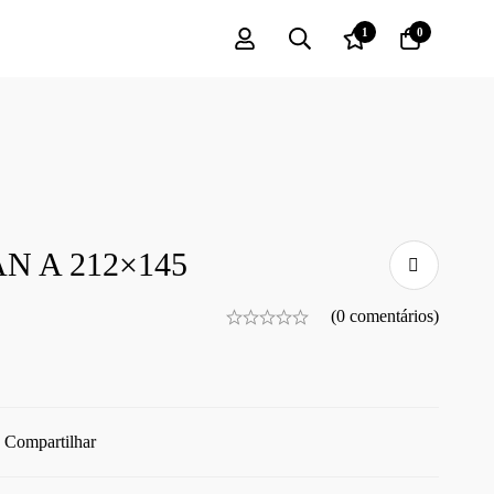
1
0
N A 212×145
(0 comentários)
Compartilhar