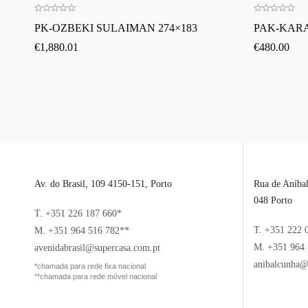
PK-OZBEKI SULAIMAN 274×183
PAK-KARA
€
1,880.01
€
480.00
Av. do Brasil, 109 4150-151, Porto
Rua de Aníba
048 Porto
T. +351 226 187 660*
T. +351 222 
M. +351 964 516 782**
M. +351 964 
avenidabrasil@supercasa.com.pt
anibalcunha@
*chamada para rede fixa nacional
**chamada para rede móvel nacional