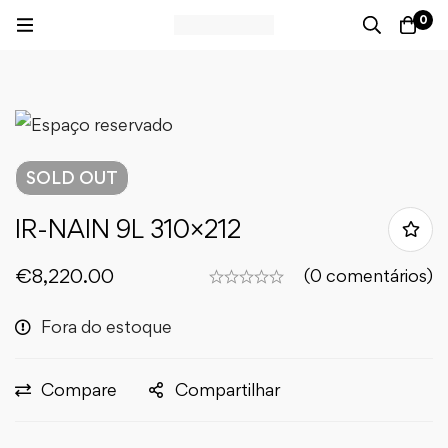
0
SOLD
OUT
IR-NAIN 9L 310×212
€
8,220.00
(0 comentários)
Fora do estoque
Compare
Compartilhar