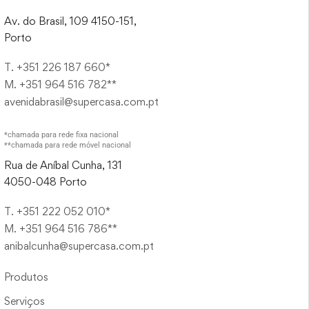
Av. do Brasil, 109 4150-151,
Porto
T. +351 226 187 660*
M. +351 964 516 782**
avenidabrasil@supercasa.com.pt
*chamada para rede fixa nacional
**chamada para rede móvel nacional
Rua de Aníbal Cunha, 131
4050-048 Porto
T. +351 222 052 010*
M. +351 964 516 786**
anibalcunha@supercasa.com.pt
Produtos
Serviços