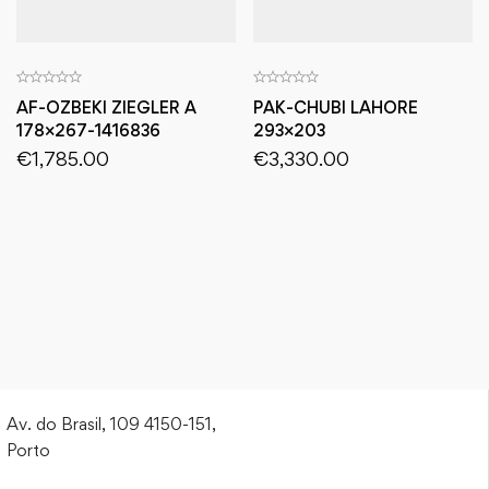
AF-OZBEKI ZIEGLER A
PAK-CHUBI LAHORE
178×267-1416836
293×203
€
1,785.00
€
3,330.00
Av. do Brasil, 109 4150-151,
Porto