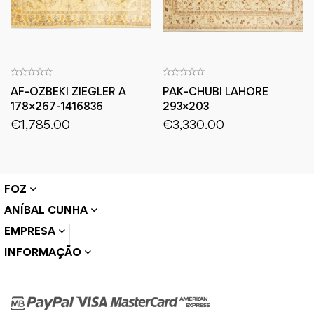
AF-OZBEKI ZIEGLER A
PAK-CHUBI LAHORE
178×267-1416836
293×203
€
1,785.00
€
3,330.00
FOZ
ANÍBAL CUNHA
EMPRESA
INFORMAÇÃO