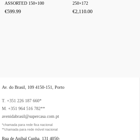
ASSORTED 150×100
250×172
€
599.99
€
2,110.00
Av. do Brasil, 109 4150-151, Porto
T. +351 226 187 660*
M. +351 964 516 782**
avenidabrasil@supercasa.com.pt
*chamada para rede fixa nacional
**chamada para rede móvel nacional
Rua de Aníbal Cunha, 131 4050-