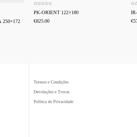
PK-ORIENT 122×180
IR
€
825.00
€
5
 250×172
Termos e Condições
Devoluções e Trocas
Política de Privacidade