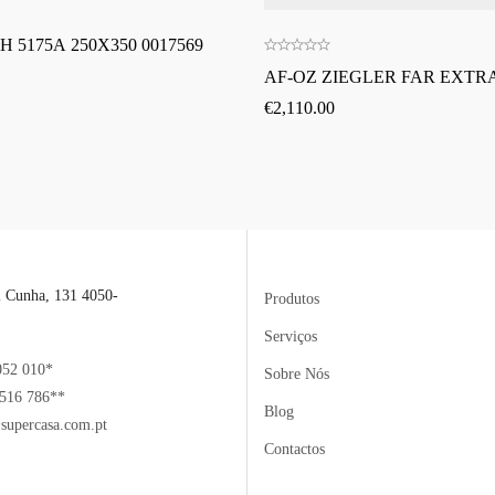
H 5175A 250X350 0017569
AF-OZ ZIEGLER FAR EXTRA
€
2,110.00
l Cunha, 131 4050-
Produtos
Serviços
052 010*
Sobre Nós
516 786**
Blog
supercasa.com.pt
Contactos