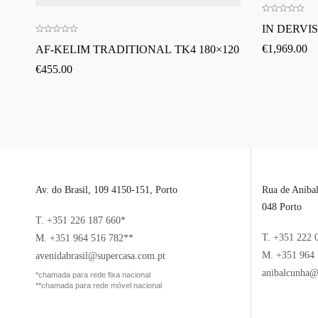
IN DERVIS
€
1,969.00
AF-KELIM TRADITIONAL TK4 180×120
€
455.00
Av. do Brasil, 109 4150-151, Porto
Rua de Aníba
048 Porto
T. +351 226 187 660*
T. +351 222 
M. +351 964 516 782**
M. +351 964 
avenidabrasil@supercasa.com.pt
anibalcunha@
*chamada para rede fixa nacional
**chamada para rede móvel nacional