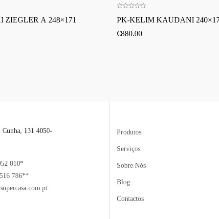
 ZIEGLER A 248×171
PK-KELIM KAUDANI 240×1
€
880.00
l Cunha, 131 4050-
Produtos
Serviços
052 010*
Sobre Nós
516 786**
Blog
supercasa.com.pt
Contactos