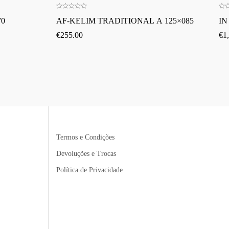
70
AF-KELIM TRADITIONAL A 125×085
IN
€
255.00
€
1
Termos e Condições
Devoluções e Trocas
Política de Privacidade