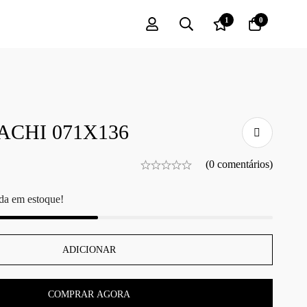
1
0
CHI 071X136
(0 comentários)
da em estoque!
ADICIONAR
COMPRAR AGORA