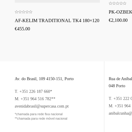
PK-OZBEKI
€
2,100.00
AF-KELIM TRADITIONAL TK4 180×120
€
455.00
Av. do Brasil, 109 4150-151, Porto
Rua de Aníba
048 Porto
T. +351 226 187 660*
T. +351 222 
M. +351 964 516 782**
M. +351 964 
avenidabrasil@supercasa.com.pt
anibalcunha@
*chamada para rede fixa nacional
**chamada para rede móvel nacional