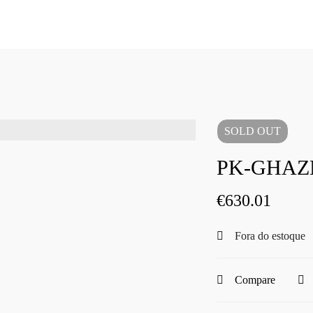
SOLD
OUT
PK-GHAZN
€
630.01
Fora do estoque
Compare