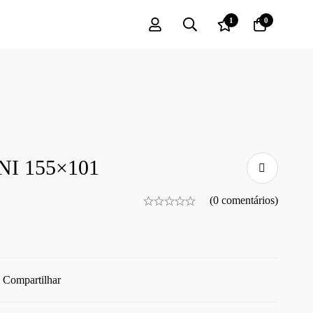
1
0
I 155×101
(0 comentários)
Compartilhar