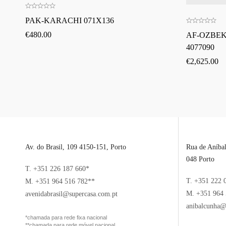
PAK-KARACHI 071X136
€
480.00
AF-OZBEKI
4077090
€
2,625.00
Av. do Brasil, 109 4150-151, Porto
Rua de Aníba
048 Porto
T. +351 226 187 660*
T. +351 222 
M. +351 964 516 782**
M. +351 964 
avenidabrasil@supercasa.com.pt
anibalcunha@
*chamada para rede fixa nacional
**chamada para rede móvel nacional