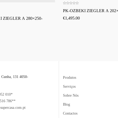
PK-OZBEKI ZIEGLER A 202×
€
1,495.00
 ZIEGLER A 280×250-
l Cunha, 131 4050-
Produtos
Serviços
052 010*
Sobre Nós
516 786**
Blog
supercasa.com.pt
Contactos