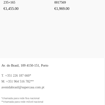
235×165
0017569
€
1,455.00
€
1,969.00
Av. do Brasil, 109 4150-151, Porto
T. +351 226 187 660*
M. +351 964 516 782**
avenidabrasil@supercasa.com.pt
*chamada para rede fixa nacional
**chamada para rede móvel nacional