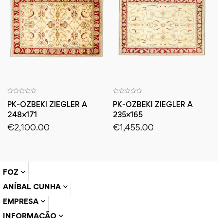
PK-OZBEKI ZIEGLER A
PK-OZBEKI ZIEGLER A
248×171
235×165
€
2,100.00
€
1,455.00
FOZ
ANÍBAL CUNHA
EMPRESA
INFORMAÇÃO