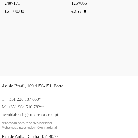
248×171
125×085
€
2,100.00
€
255.00
Av. do Brasil, 109 4150-151, Porto
T. +351 226 187 660*
M. +351 964 516 782**
avenidabrasil@supercasa.com.pt
*chamada para rede fixa nacional
**chamada para rede móvel nacional
Rua de Aníbal Cunha, 131 4050-