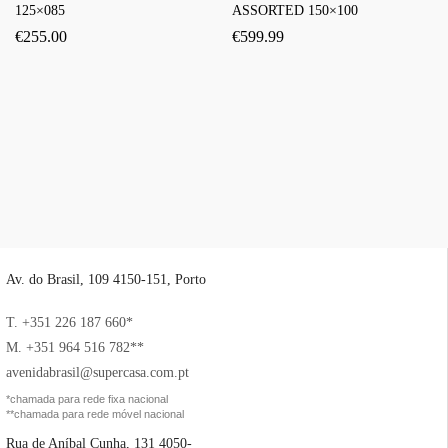
125×085
ASSORTED 150×100
€
255.00
€
599.99
Av. do Brasil, 109 4150-151, Porto
T. +351 226 187 660*
M. +351 964 516 782**
avenidabrasil@supercasa.com.pt
*chamada para rede fixa nacional
**chamada para rede móvel nacional
Rua de Aníbal Cunha, 131 4050-