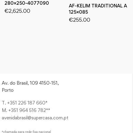
280×250-4077090
AF-KELIM TRADITIONAL A
€
2,625.00
125×085
€
255.00
Av. do Brasil, 109 4150-151,
Porto
T. +351 226 187 660*
M. +351 964 516 782**
avenidabrasil@supercasa.com.pt
*chamada para rede fixa nacional