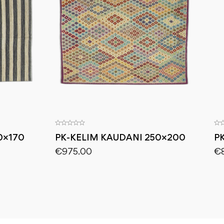
0×170
PK-KELIM KAUDANI 250×200
P
€
975.00
€