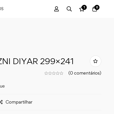
1
0
OS
NI DIYAR 299×241
(0 comentários)
que
Compartilhar