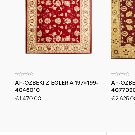
AF-OZBEKI ZIEGLER A 197×199-
AF-OZBE
4046010
407709
€
1,470.00
€
2,625.0