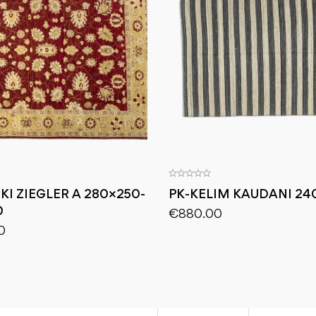
KI ZIEGLER A 280×250-
PK-KELIM KAUDANI 24
0
€
880.00
0