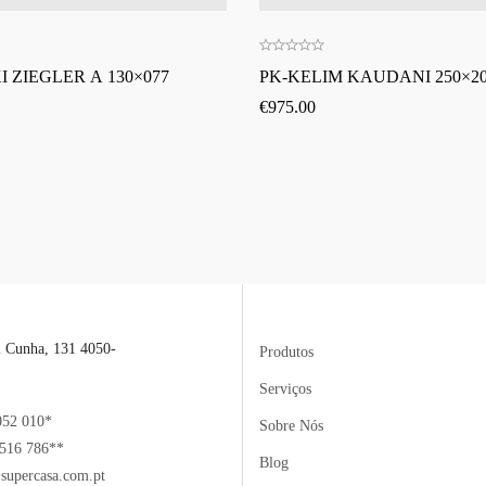
 ZIEGLER A 130×077
PK-KELIM KAUDANI 250×2
€
975.00
l Cunha, 131 4050-
Produtos
Serviços
052 010*
Sobre Nós
516 786**
Blog
supercasa.com.pt