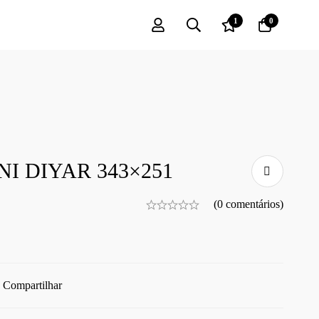
1
0
I DIYAR 343×251
(0 comentários)
Compartilhar