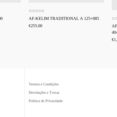
00
AF-KELIM TRADITIONAL A 125×085
€
255.00
AF
40
€
1
Termos e Condições
Devoluções e Trocas
Política de Privacidade