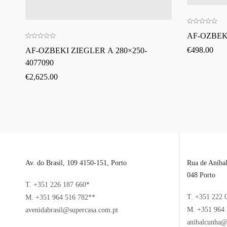
AF-OZBEKI
€
498.00
AF-OZBEKI ZIEGLER A 280×250-
4077090
€
2,625.00
Av. do Brasil, 109 4150-151, Porto
Rua de Aníba
048 Porto
T. +351 226 187 660*
T. +351 222 
M. +351 964 516 782**
M. +351 964 
avenidabrasil@supercasa.com.pt
anibalcunha@