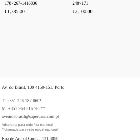
178×267-1416836
248×171
€
1,785.00
€
2,100.00
Av. do Brasil, 109 4150-151, Porto
T. +351 226 187 660*
M. +351 964 516 782**
avenidabrasil@supercasa.com.pt
*chamada para rede fixa nacional
**chamada para rede móvel nacional
Rua de Aníbal Cunha, 131 4050-