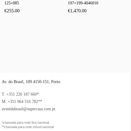
125×085
197×199-4046010
€
255.00
€
1,470.00
Av. do Brasil, 109 4150-151, Porto
T. +351 226 187 660*
M. +351 964 516 782**
avenidabrasil@supercasa.com.pt
*chamada para rede fixa nacional
**chamada para rede móvel nacional