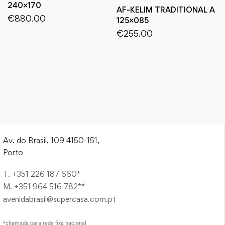
240×170
AF-KELIM TRADITIONAL A
€
880.00
125×085
€
255.00
Av. do Brasil, 109 4150-151,
Porto
T. +351 226 187 660*
M. +351 964 516 782**
avenidabrasil@supercasa.com.pt
*chamada para rede fixa nacional