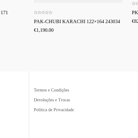
171
PK
€
8
PAK-CHUBI KARACHI 122×164 243034
€
1,190.00
Termos e Condições
Devoluções e Trocas
Política de Privacidade