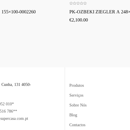
 155×100-0002260
PK-OZBEKI ZIEGLER A 248×
€
2,100.00
l Cunha, 131 4050-
Produtos
Serviços
052 010*
Sobre Nós
516 786**
Blog
supercasa.com.pt
Contactos