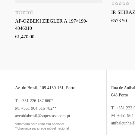
IR-SHIRAZ
€
573.50
AF-OZBEKI ZIEGLER A 197×199-
4046010
€
1,470.00
Av. do Brasil, 109 4150-151, Porto
Rua de Aníba
048 Porto
T. +351 226 187 660*
T. +351 222 
M. +351 964 516 782**
M. +351 964 
avenidabrasil@supercasa.com.pt
anibalcunha@
*chamada para rede fixa nacional
**chamada para rede móvel nacional