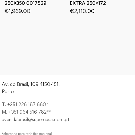
250X350 0017569
EXTRA 250×172
€
1,969.00
€
2,110.00
Av. do Brasil, 109 4150-151,
Porto
T. +351 226 187 660*
M. +351 964 516 782**
avenidabrasil@supercasa.com.pt
*chamada para rede fixa nacional