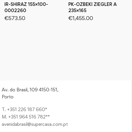
IR-SHIRAZ 155×100-
PK-OZBEKI ZIEGLER A
0002260
235×165
€
573.50
€
1,455.00
Av. do Brasil, 109 4150-151,
Porto
T. +351 226 187 660*
M. +351 964 516 782**
avenidabrasil@supercasa.com.pt