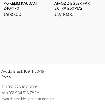
PK-KELIM KAUDANI
AF-OZ ZIEGLER FAR
240×170
EXTRA 250×172
€
880.00
€
2,110.00
Av. do Brasil, 109 4150-151,
Porto
T. +351 226 187 660*
M. +351 964 516 782**
avenidabrasil@supercasa.com.pt