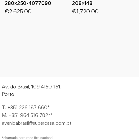
280×250-4077090
208×148
€
2,625.00
€
1,720.00
Av. do Brasil, 109 4150-151,
Porto
T. +351 226 187 660*
M. +351 964 516 782**
avenidabrasil@supercasa.com.pt
*chamada para rede fixa nacional