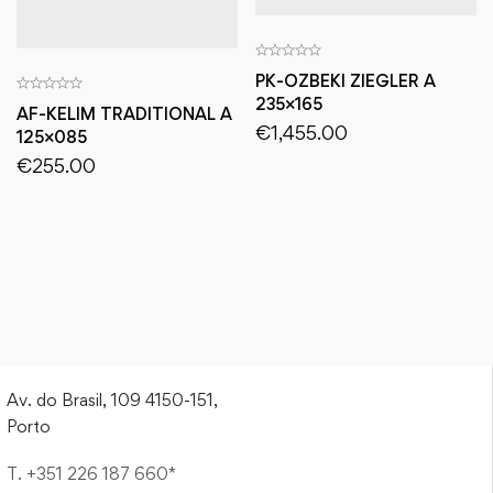
PK-OZBEKI ZIEGLER A
235×165
AF-KELIM TRADITIONAL A
€
1,455.00
125×085
€
255.00
Av. do Brasil, 109 4150-151,
Porto
T. +351 226 187 660*