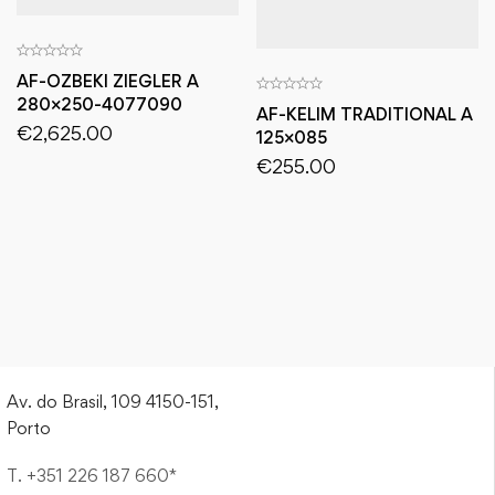
AF-OZBEKI ZIEGLER A
280×250-4077090
AF-KELIM TRADITIONAL A
€
2,625.00
125×085
€
255.00
Av. do Brasil, 109 4150-151,
Porto
T. +351 226 187 660*