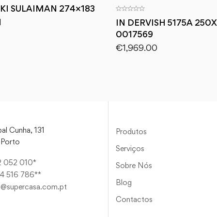
KI SULAIMAN 274×183
1
IN DERVISH 5175A 250
0017569
€
1,969.00
al Cunha, 131
Produtos
Porto
Serviços
2 052 010*
Sobre Nós
4 516 786**
Blog
a@supercasa.com.pt
Contactos