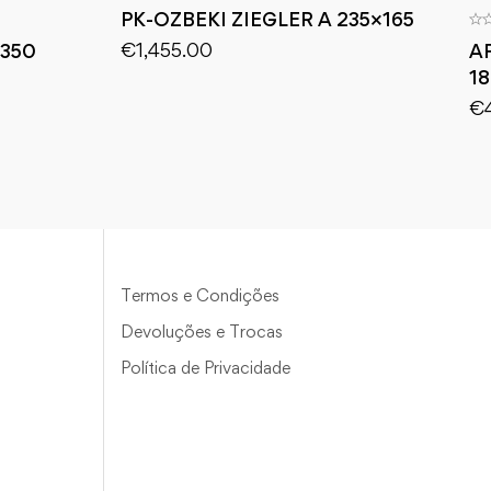
PK-OZBEKI ZIEGLER A 235×165
€
1,455.00
X350
A
1
€
Termos e Condições
Devoluções e Trocas
Política de Privacidade