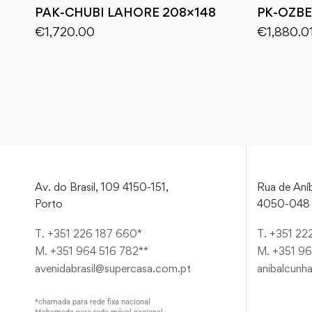
PAK-CHUBI LAHORE 208×148
PK-OZBE
€
1,720.00
€
1,880.0
Av. do Brasil, 109 4150-151,
Rua de Aníb
Porto
4050-048 
T. +351 226 187 660*
T. +351 22
M. +351 964 516 782**
M. +351 96
avenidabrasil@supercasa.com.pt
anibalcunh
*chamada para rede fixa nacional