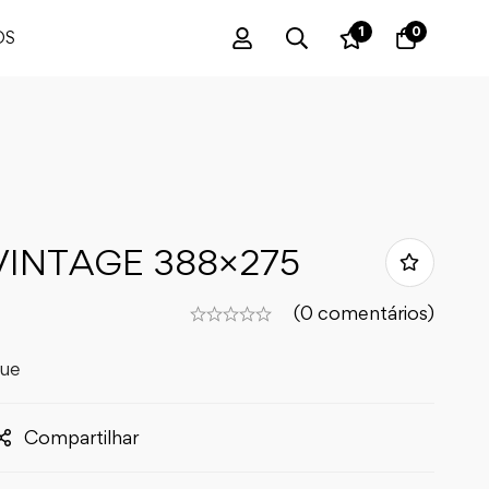
1
0
OS
VINTAGE 388×275
0
(0 comentários)
que
Compartilhar