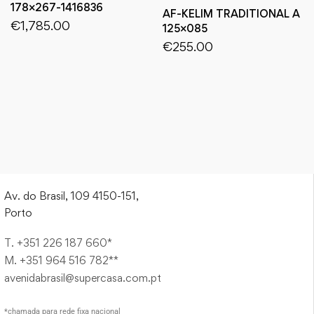
178×267-1416836
AF-KELIM TRADITIONAL A
€
1,785.00
125×085
€
255.00
Av. do Brasil, 109 4150-151,
Porto
T. +351 226 187 660*
M. +351 964 516 782**
avenidabrasil@supercasa.com.pt
*chamada para rede fixa nacional