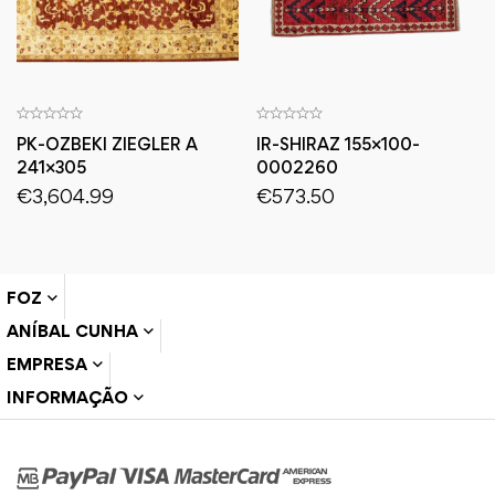
PK-OZBEKI ZIEGLER A
IR-SHIRAZ 155×100-
241×305
0002260
€
3,604.99
€
573.50
FOZ
ANÍBAL CUNHA
EMPRESA
INFORMAÇÃO