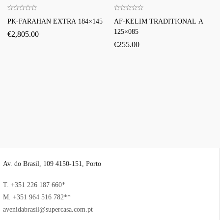
PK-FARAHAN EXTRA 184×145
AF-KELIM TRADITIONAL A
125×085
€
2,805.00
€
255.00
Av. do Brasil, 109 4150-151, Porto
T. +351 226 187 660*
M. +351 964 516 782**
avenidabrasil@supercasa.com.pt